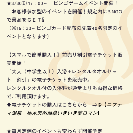
★3/30㈰ 17：00～ ビンゴゲームイベント開催！
お客様参加型のイベントを開催！規定内にBINGO
で景品をＧＥＴ⁉
（※16：30～ビンゴカード配布の先着40名限定のイ
ベントとなります）
【スマホで簡単購入！】前売り割引電子チケット販
売開始！
「大人（中学生以上）入浴+レンタルタオルセッ
ト 割引」の電子チケットを販売中。
レンタルタオル付の入浴料が通常よりもお得な価格
でご利用頂けます。
♦電子チケットの購入はこちらから ⇒
@【
ニフテ
ィ温泉 栃木天然温泉いきいき夢ロマン
】
★毎月定例のイベントも変わらず開催予定