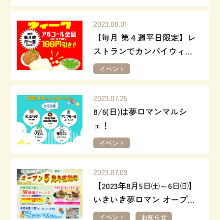
2023.08.01
【毎月 第４週平日限定】レ
ストランでカンパイウィー
ク！
イベント
2023.07.25
8/6(日)は夢ロマンマルシ
ェ！
イベント
2023.07.09
【2023年8月5日㈯～6日㈰】
いきいき夢ロマン オープン
５周年感謝祭
イベント
お知らせ